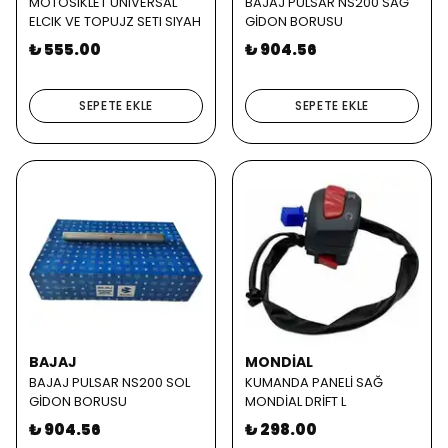
MOTOSIKLET UNIVERSAL
BAJAJ PULSAR NS200 SAĞ
ELCIK VE TOPUJZ SETI SIYAH
GİDON BORUSU
₺ 555.00
₺ 904.56
SEPETE EKLE
SEPETE EKLE
BAJAJ
MONDİAL
BAJAJ PULSAR NS200 SOL
KUMANDA PANELİ SAĞ
GİDON BORUSU
MONDİAL DRİFT L
₺ 904.56
₺ 298.00