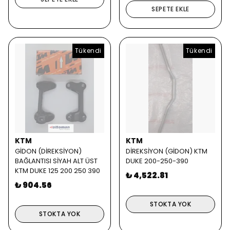
SEPETE EKLE
Tükendi
Tükendi
KTM
KTM
GİDON (DİREKSİYON)
DİREKSİYON (GİDON) KTM
BAĞLANTISI SİYAH ALT ÜST
DUKE 200-250-390
KTM DUKE 125 200 250 390
₺ 4,522.81
₺ 904.56
STOKTA YOK
STOKTA YOK