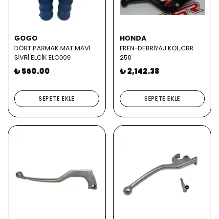
GOGO
HONDA
DÖRT PARMAK MAT MAVİ
FREN-DEBRİYAJ KOL,CBR
SİVRİ ELCİK ELC009
250
₺ 560.00
₺ 2,142.38
SEPETE EKLE
SEPETE EKLE