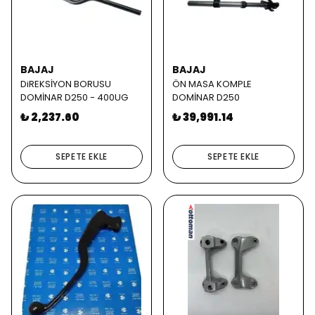
BAJAJ
BAJAJ
DiREKSİYON BORUSU
ÖN MASA KOMPLE
DOMİNAR D250 - 400UG
DOMİNAR D250
₺ 2,237.60
₺ 39,991.14
SEPETE EKLE
SEPETE EKLE