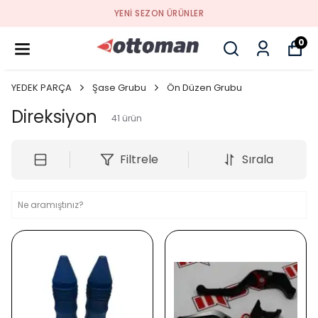
YENI SEZON ÜRÜNLER
0
YEDEK PARÇA
Şase Grubu
Ön Düzen Grubu
Direksiyon
41
ürün
Filtrele
Sırala