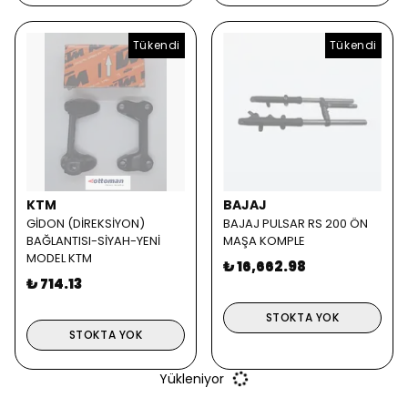
Tükendi
Tükendi
KTM
BAJAJ
GİDON (DİREKSİYON)
BAJAJ PULSAR RS 200 ÖN
BAĞLANTISI-SİYAH-YENİ
MAŞA KOMPLE
MODEL KTM
₺ 16,662.98
₺ 714.13
STOKTA YOK
STOKTA YOK
Yükleniyor