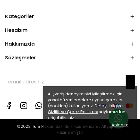
Kategoriler
Hesabım
Hakkımızda
Sözleşmeler
Alışveriş deneyiminizi iyileştirmek için
yasal düzenlemelere uygun çerezler
(cookies) kullanıyoruz. Detaylı bilgiye
Gizlilik ve Çerez Politikası
sayfamızdan
erişebilirsiniz.
Anladım
©2023 Tüm Hakları Saklıdır - ikas E-Ticaret
Altyapısı ile
Hazırlanmıştır.