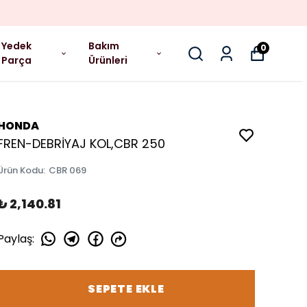
Yedek
Bakım
0
Parça
Ürünleri
HONDA
FREN-DEBRİYAJ KOL,CBR 250
Ürün Kodu
:
CBR 069
₺ 2,140.81
Paylaş
:
SEPETE EKLE