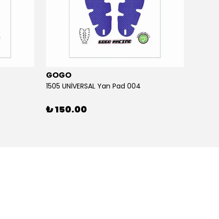
GOGO
GOG
1505 UNİVERSAL Yan Pad 004
1505 U
₺ 150.00
₺ 15