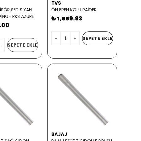
TVS
SÖR SET SİYAH
ÖN FREN KOLU RAİDER
İNG- RKS AZURE
₺ 1,569.93
.00
SEPETE EKLE
SEPETE EKLE
BAJAJ