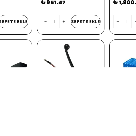
₺ 951.47
₺ 1,800
SEPETE EKLE
SEPETE EKLE
TVS
BAJAJ
MOTO NK250
SOL FREN KÜTÜK TVS JÜPİTER
BAJAJ PUL
125
₺ 1,189
₺ 570.88