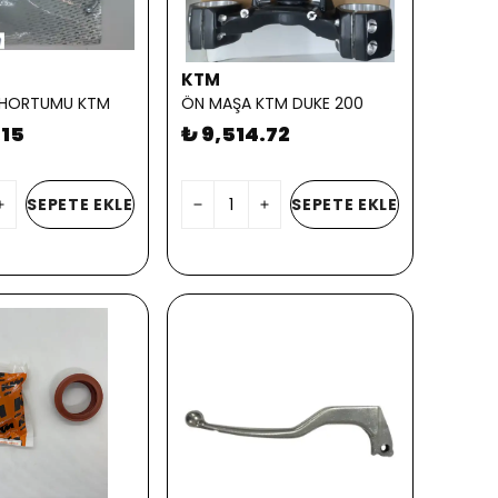
KTM
 HORTUMU KTM
ÖN MAŞA KTM DUKE 200
.15
₺ 9,514.72
SEPETE EKLE
SEPETE EKLE