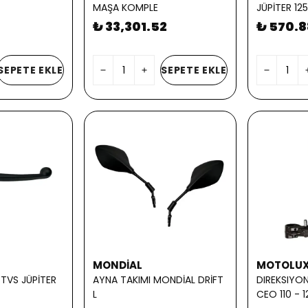
MAŞA KOMPLE
JÜPİTER 125
₺ 33,301.52
₺ 570.8
SEPETE EKLE
SEPETE EKLE
MONDİAL
MOTOLU
 TVS JÜPİTER
AYNA TAKIMI MONDİAL DRİFT
DIREKSIYO
L
CEO 110 - 1