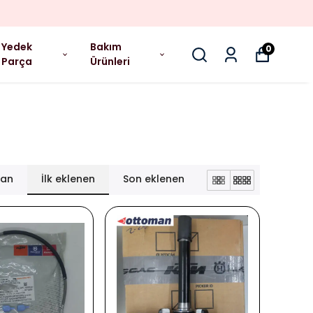
Yedek
Bakım
0
Parça
Ürünleri
lan
İlk eklenen
Son eklenen