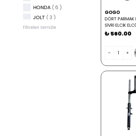
HONDA
( 6 )
GOGO
JOLT
( 3 )
DÖRT PARMAK 
SİVRİ ELCİK EL
KANUNİ
( 1 )
Filtreleri temizle
₺ 560.00
KTM
( 14 )
KUBA
( 2 )
MONDİAL
( 11 )
MOTOLUX
( 2 )
MUHTELİF
( 3 )
RKS
( 3 )
TEX
( 2 )
TVR
( 3 )
TVS
( 14 )
Universal
( 2 )