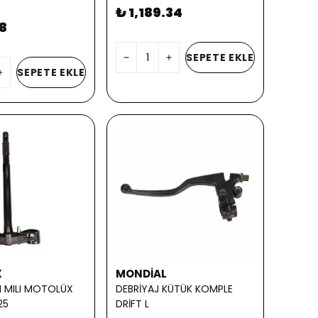
₺ 1,189.34
8
SEPETE EKLE
SEPETE EKLE
X
MONDİAL
N MILI MOTOLÜX
DEBRİYAJ KÜTÜK KOMPLE
25
DRİFT L