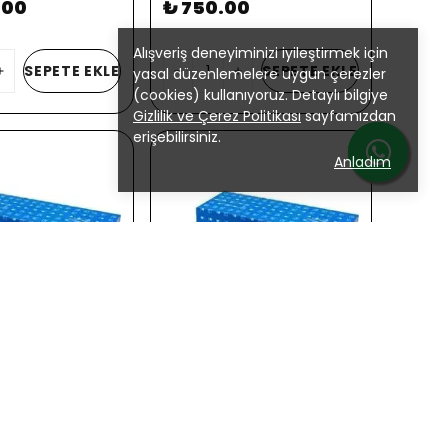
.00
₺ 750.00
Alışveriş deneyiminizi iyileştirmek için
SEPETE EKLE
SEPETE EKLE
yasal düzenlemelere uygun çerezler
(cookies) kullanıyoruz. Detaylı bilgiye
Gizlilik ve Çerez Politikası
sayfamızdan
erişebilirsiniz.
Anladım
BAJAJ
SAR RS SOL AYNA
BAJAJ PULSAR RS SAĞ AYNA
.34
₺ 1,189.34