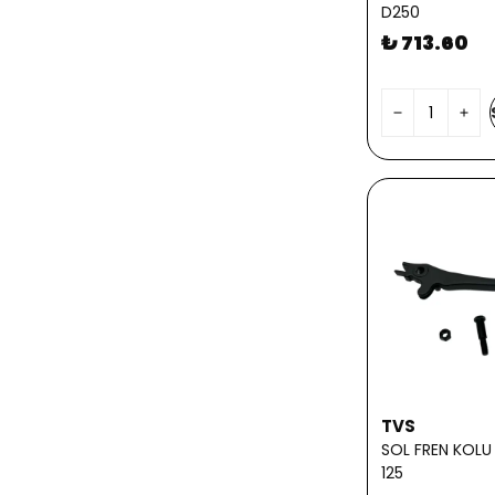
D250
₺ 713.60
TVS
SOL FREN KOLU
125