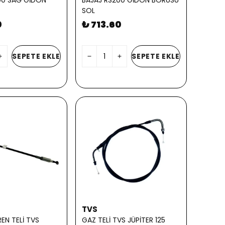
00 SAĞ GİDON
BAJAJ RS200 GİDON BORUSU
SOL
0
₺ 713.60
SEPETE EKLE
SEPETE EKLE
TVS
EN TELİ TVS
GAZ TELİ TVS JÜPİTER 125