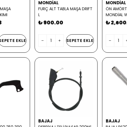
MONDİAL
MONDİAL
5 MAŞA
FURÇ ALT TABLA MAŞA DRIFT
ÖN AMÖRTİ
KIMI
L
MONDİAL W
8
₺ 900.00
₺ 2,600
SEPETE EKLE
SEPETE EKLE
BAJAJ
BAJAJ