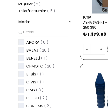
Müşürler
(
2
)
Teller/Hortumlar
(
15
)
KTM
Marka
AYNA SAĞ KTM 
250 390
₺ 1,379.63
ARORA
( 8 )
BAJAJ
( 26 )
BENELLİ
( 1 )
CFMOTO
( 20 )
E-BİS
( 1 )
GIVIS
( 1 )
GMS
( 3 )
GOGO
( 2 )
GÜRGMS
( 2 )