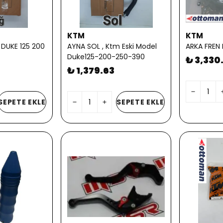
KTM
KTM
DUKE 125 200
AYNA SOL , Ktm Eski Model
ARKA FREN
Duke125-200-250-390
₺ 3,330
₺ 1,379.63
SEPETE EKLE
SEPETE EKLE