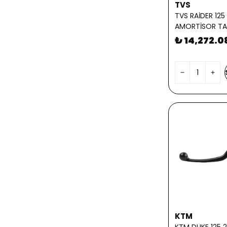
VELO
( 5 )
TVS
TVS RAİDER 12
VOGS
( 3 )
AMORTİSOR TA
₺ 14,272.0
KTM