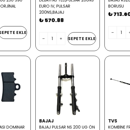
200 250 390
DEBRİYAJ TELİ,PULSAR 200NS
BAJAJ RS2
 ORJİNAL
EURO IV, PULSAR
BORUSU
200NS,BAJAJ
₺ 713.6
₺ 570.88
SEPETE EKLE
SEPETE EKLE
BAJAJ
TVS
ASI DOMiNAR
BAJAJ PULSAR NS 200 UG ÖN
KOMBİNE FR