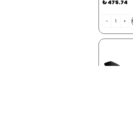
₺ 475.74
CFMOTO
AYNA SETİ CF
₺ 1,500.00