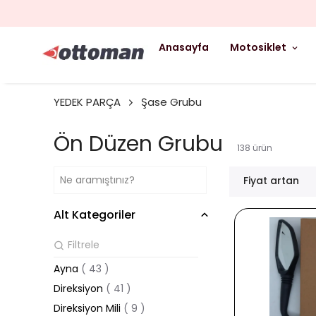
Anasayfa
Motosiklet
YEDEK PARÇA
Şase Grubu
Ön Düzen Grubu
138
ürün
Fiyat artan
Alt Kategoriler
Ayna
(
43
)
Direksiyon
(
41
)
Direksiyon Mili
(
9
)