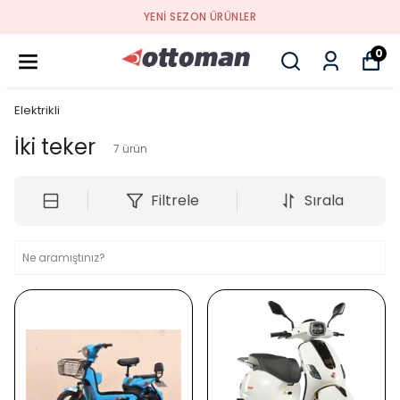
YENI SEZON ÜRÜNLER
0
Elektrikli
İki teker
7
ürün
Filtrele
Sırala