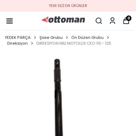
YENI SEZON ÜRÜNLER
0
YEDEK PARÇA
Şase Grubu
Ön Düzen Grubu
Direksiyon
DIREKSIYON MILI MOTOLÜX CEO 110 - 125