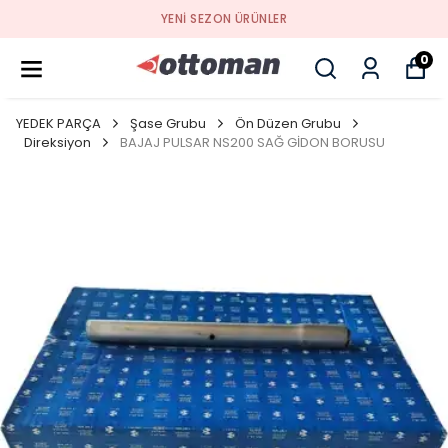
YENI SEZON ÜRÜNLER
0
YEDEK PARÇA
Şase Grubu
Ön Düzen Grubu
Direksiyon
BAJAJ PULSAR NS200 SAĞ GİDON BORUSU