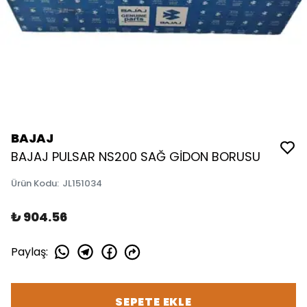
BAJAJ
BAJAJ PULSAR NS200 SAĞ GİDON BORUSU
Ürün Kodu
:
JL151034
₺ 904.56
Paylaş
:
SEPETE EKLE