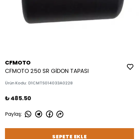
CFMOTO
CFMOTO 250 SR GİDON TAPASI
Ürün Kodu
:
D1CMTS014033A0228
₺ 485.50
Paylaş
:
SEPETE EKLE