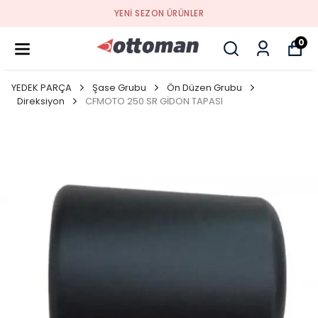
YENI SEZON ÜRÜNLER
0
YEDEK PARÇA
Şase Grubu
Ön Düzen Grubu
Direksiyon
CFMOTO 250 SR GİDON TAPASI