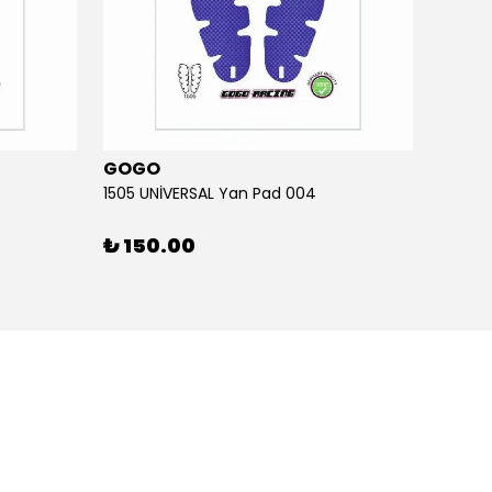
GOGO
GOG
1505 UNİVERSAL Yan Pad 004
1505 U
₺ 150.00
₺ 15