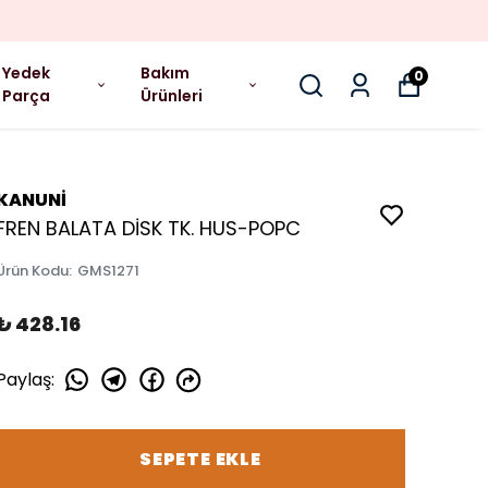
Yedek
Bakım
0
Parça
Ürünleri
KANUNİ
FREN BALATA DİSK TK. HUS-POPC
Ürün Kodu
:
GMS1271
₺ 428.16
Paylaş
:
SEPETE EKLE