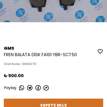
GMS
FREN BALATA DİSK FA101 YBR-SCT50
Ürün Kodu
:
GMS1270
₺ 500.00
Paylaş
:
SEPETE EKLE