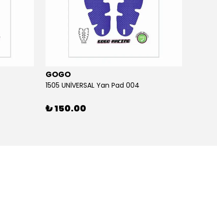
GOGO
GOG
1505 UNİVERSAL Yan Pad 004
1505 U
₺ 150.00
₺ 15