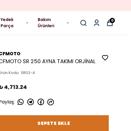
Yedek
Bakım
0
Parça
Ürünleri
CFMOTO
CFMOTO SR 250 AYNA TAKIMI ORJİNAL
Ürün Kodu
:
SR02-A
₺ 4,713.24
Paylaş
:
SEPETE EKLE