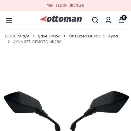
YENI SEZON ÜRÜNLER
0
YEDEK PARÇA
Şase Grubu
Ön Düzen Grubu
Ayna
AYNA SETİ CFMOTO NK250