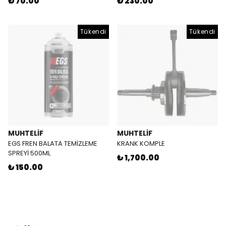
₺ 70.00
₺ 230.00
Tükendi
Tükendi
MUHTELİF
MUHTELİF
EGS FREN BALATA TEMİZLEME
KRANK KOMPLE
SPREYİ 500ML
₺ 1,700.00
₺ 150.00