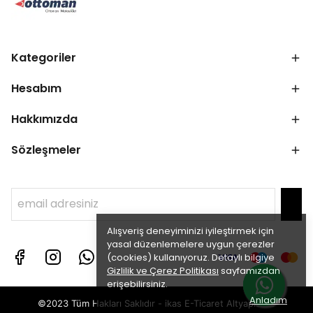
Kategoriler
Hesabım
Hakkımızda
Sözleşmeler
Alışveriş deneyiminizi iyileştirmek için
yasal düzenlemelere uygun çerezler
(cookies) kullanıyoruz. Detaylı bilgiye
Gizlilik ve Çerez Politikası
sayfamızdan
erişebilirsiniz.
Anladım
©2023 Tüm Hakları Saklıdır - ikas E-Ticaret
Altyapısı ile