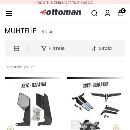
1000 TL ÜZERI ÜCRETSIZ KARGO
0
MUHTELİF
6
ürün
Filtrele
Sırala