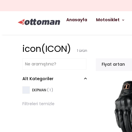
Anasayfa
Motosiklet
icon(ICON)
1
ürün
Fiyat artan
Alt Kategoriler
EKİPMAN
(
1
)
Filtreleri temizle