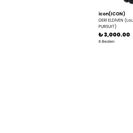
icon(ICON)
DERİ ELDİVEN (Lo
PURSUIT)
₺ 3,000.00
6 Beden