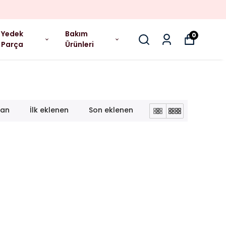
Yedek
Bakım
0
Parça
Ürünleri
lan
İlk eklenen
Son eklenen