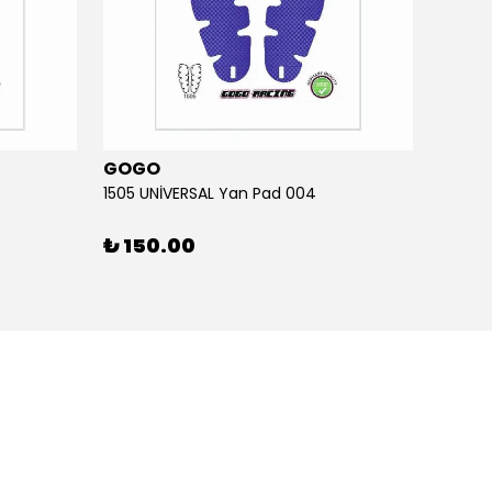
GOGO
GOG
1505 UNİVERSAL Yan Pad 004
1505 U
₺ 150.00
₺ 15