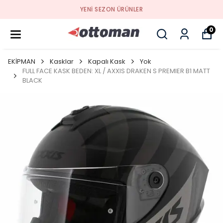
ÜNLER
1000 TL ÜZERI ÜCRE
0
EKİPMAN
Kasklar
Kapalı Kask
Yok
FULL FACE KASK BEDEN: XL / AXXIS DRAKEN S PREMIER B1 MATT
BLACK