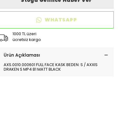
Stoğa Gelince Haber Ver
WHATSAPP
1000 TL üzeri
ücretsiz kargo
Ürün Açıklaması
AXS.0010.000601 FULL FACE KASK BEDEN: S / AXXIS
DRAKEN S MP4 B1 MATT BLACK