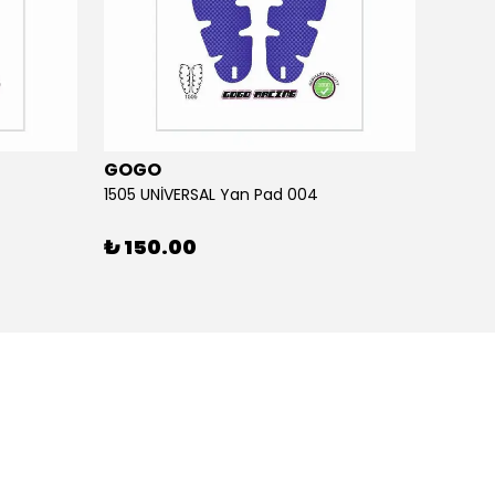
GOGO
GOG
1505 UNİVERSAL Yan Pad 004
1505 U
₺ 150.00
₺ 15