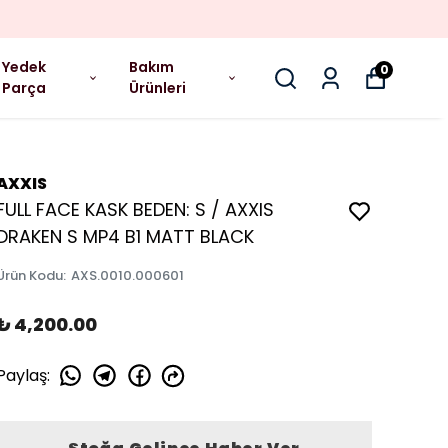
Yedek
Bakım
0
Parça
Ürünleri
AXXIS
FULL FACE KASK BEDEN: S / AXXIS
DRAKEN S MP4 B1 MATT BLACK
Ürün Kodu
:
AXS.0010.000601
₺ 4,200.00
Paylaş
: