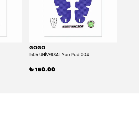
GOGO
GOG
1505 UNİVERSAL Yan Pad 004
1505 U
₺ 150.00
₺ 15