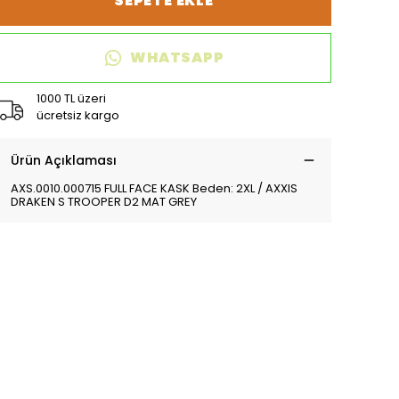
SEPETE EKLE
WHATSAPP
1000 TL üzeri
ücretsiz kargo
Ürün Açıklaması
AXS.0010.000715 FULL FACE KASK Beden: 2XL / AXXIS
DRAKEN S TROOPER D2 MAT GREY