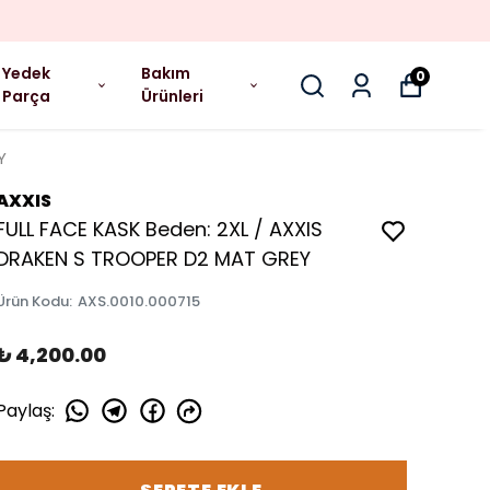
Yedek
Bakım
0
Parça
Ürünleri
Y
AXXIS
FULL FACE KASK Beden: 2XL / AXXIS
DRAKEN S TROOPER D2 MAT GREY
Ürün Kodu
:
AXS.0010.000715
₺ 4,200.00
Paylaş
: