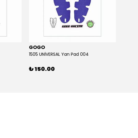
GOGO
GOG
1505 UNİVERSAL Yan Pad 004
1505 U
₺ 150.00
₺ 15