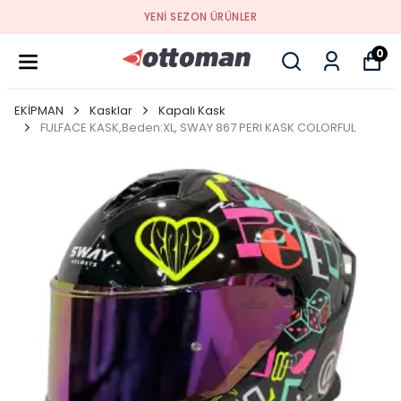
YENI SEZON ÜRÜNLER
0
EKİPMAN
Kasklar
Kapalı Kask
FULFACE KASK,Beden:XL, SWAY 867 PERI KASK COLORFUL