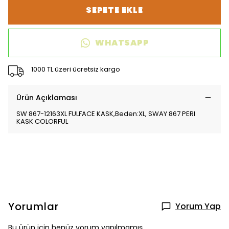
SEPETE EKLE
WHATSAPP
1000 TL üzeri ücretsiz kargo
Ürün Açıklaması
SW 867-12163XL FULFACE KASK,Beden:XL, SWAY 867 PERI
KASK COLORFUL
Yorumlar
Yorum Yap
Bu ürün için henüz yorum yapılmamış.