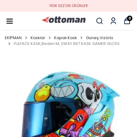
YENI SEZON ÜRÜNLER
0
EKİPMAN
Kasklar
Kapalı Kask
Güneş Vizörlü
FULFACE KASK,Beden:M, SWAY 867 KASK GAMER GLOSS