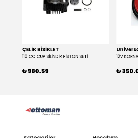
ÇELİK BİSİKLET
Univers
110 CC CUP SİLİNDİR PİSTON SETİ
₺ 980.59
₺ 350.
Kategoriler
Hesabım