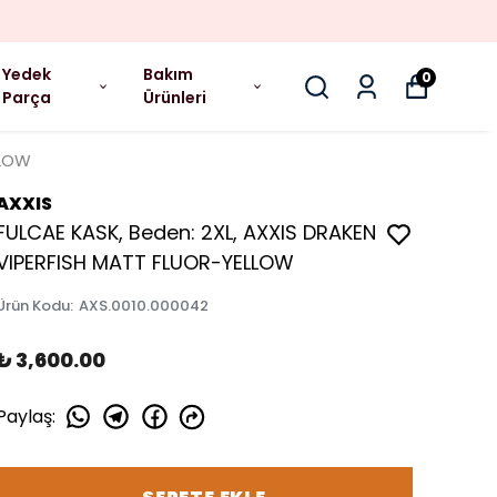
Yedek
Bakım
0
Parça
Ürünleri
LLOW
AXXIS
FULCAE KASK, Beden: 2XL, AXXIS DRAKEN
VIPERFISH MATT FLUOR-YELLOW
Ürün Kodu
:
AXS.0010.000042
₺ 3,600.00
Paylaş
: