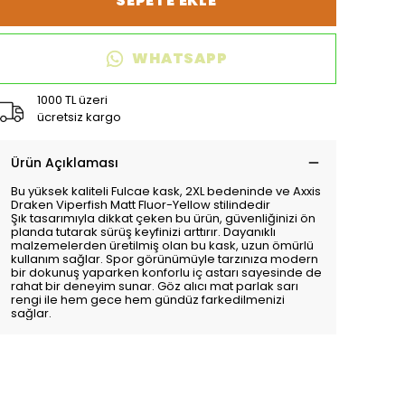
SEPETE EKLE
WHATSAPP
1000 TL üzeri
ücretsiz kargo
Ürün Açıklaması
Bu yüksek kaliteli Fulcae kask, 2XL bedeninde ve Axxis
Draken Viperfish Matt Fluor-Yellow stilindedir
Şık tasarımıyla dikkat çeken bu ürün, güvenliğinizi ön
planda tutarak sürüş keyfinizi arttırır. Dayanıklı
malzemelerden üretilmiş olan bu kask, uzun ömürlü
kullanım sağlar. Spor görünümüyle tarzınıza modern
bir dokunuş yaparken konforlu iç astarı sayesinde de
rahat bir deneyim sunar. Göz alıcı mat parlak sarı
rengi ile hem gece hem gündüz farkedilmenizi
sağlar.