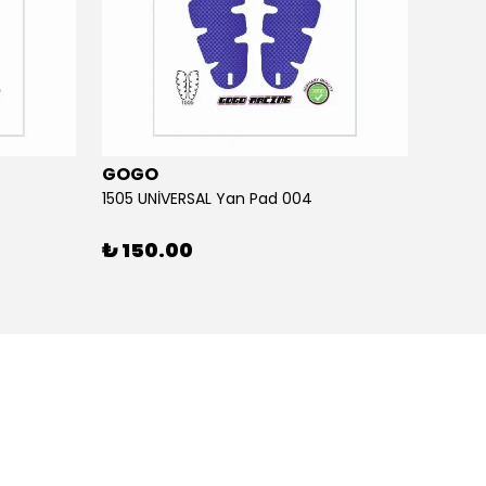
GOGO
GOG
1505 UNİVERSAL Yan Pad 004
1505 U
₺ 150.00
₺ 15