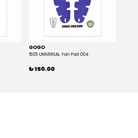
GOGO
GOG
1505 UNİVERSAL Yan Pad 004
1505 U
₺ 150.00
₺ 15