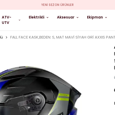
YENI SEZON ÜRÜNLER
ATV-
Elektrikli
Aksesuar
Ekipman
UTV
lü
FALL FACE KASK,BEDEN: S, MAT MAVİ SİYAH GRİ AXXIS PA