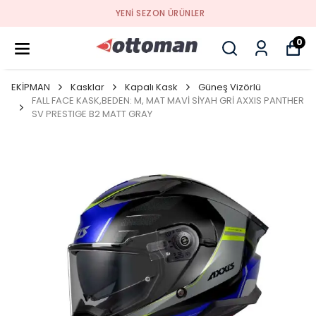
YENI SEZON ÜRÜNLER
0
EKİPMAN
Kasklar
Kapalı Kask
Güneş Vizörlü
FALL FACE KASK,BEDEN: M, MAT MAVİ SİYAH GRİ AXXIS PANTHER
SV PRESTIGE B2 MATT GRAY