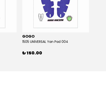
GOGO
GOG
1505 UNİVERSAL Yan Pad 004
1505 U
₺ 150.00
₺ 15