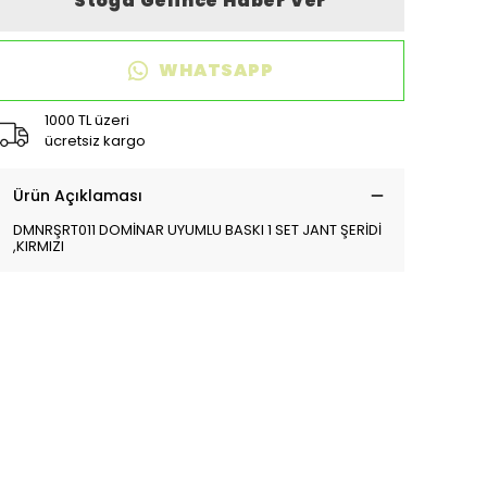
Stoğa Gelince Haber Ver
WHATSAPP
1000 TL üzeri
ücretsiz kargo
Ürün Açıklaması
DMNRŞRT011 DOMİNAR UYUMLU BASKI 1 SET JANT ŞERİDİ
,KIRMIZI