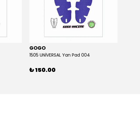
GOGO
GOG
1505 UNİVERSAL Yan Pad 004
1505 U
₺ 150.00
₺ 15