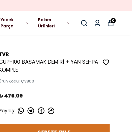
Yedek
Bakım
0
Parça
Ürünleri
TVR
CUP-100 BASAMAK DEMİRİ + YAN SEHPA
KOMPLE
Ürün Kodu
:
Ç38001
₺ 476.09
Paylaş
: