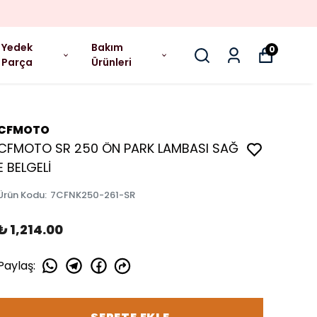
Yedek
Bakım
0
Parça
Ürünleri
CFMOTO
CFMOTO SR 250 ÖN PARK LAMBASI SAĞ
E BELGELİ
Ürün Kodu
:
7CFNK250-261-SR
₺ 1,214.00
Paylaş
: