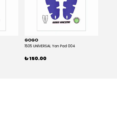
GOGO
GOG
1505 UNİVERSAL Yan Pad 004
1505 U
₺ 150.00
₺ 15