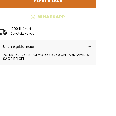
SEPETE EKLE
WHATSAPP
1000 TL üzeri
ücretsiz kargo
Ürün Açıklaması
7CFNK250-261-SR CFMOTO SR 250 ÖN PARK LAMBASI
SAĞ E BELGELİ