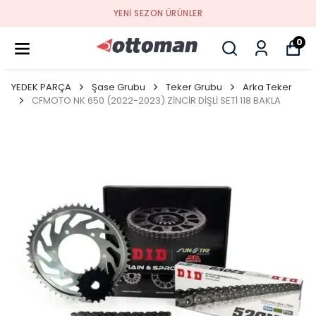
YENI SEZON ÜRÜNLER
0
YEDEK PARÇA
Şase Grubu
Teker Grubu
Arka Teker
CFMOTO NK 650 (2022-2023) ZİNCİR DİŞLİ SETİ 118 BAKLA