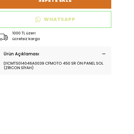
SEPETE EKLE
WHATSAPP
1000 TL üzeri
ücretsiz kargo
Ürün Açıklaması
D1CMTS014046A0039 CFMOTO 450 SR ÖN PANEL SOL
(ZİRCON SİYAH)