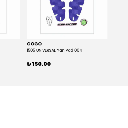
GOGO
GOG
1505 UNİVERSAL Yan Pad 004
1505 U
₺ 150.00
₺ 15