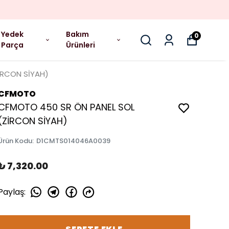
Yedek
Bakım
0
Parça
Ürünleri
İRCON SİYAH)
CFMOTO
CFMOTO 450 SR ÖN PANEL SOL
(ZİRCON SİYAH)
Ürün Kodu
:
D1CMTS014046A0039
₺ 7,320.00
Paylaş
: