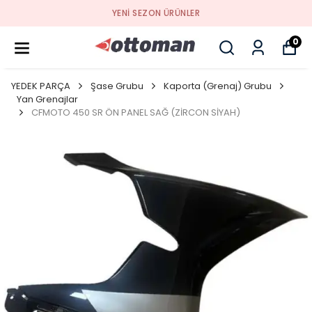
YENI SEZON ÜRÜNLER
0
YEDEK PARÇA
Şase Grubu
Kaporta (Grenaj) Grubu
Yan Grenajlar
CFMOTO 450 SR ÖN PANEL SAĞ (ZİRCON SİYAH)