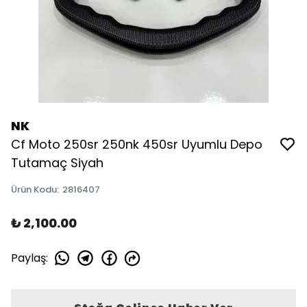
NK
Cf Moto 250sr 250nk 450sr Uyumlu Depo
Tutamaç Siyah
Ürün Kodu
:
2816407
₺ 2,100.00
Paylaş
: