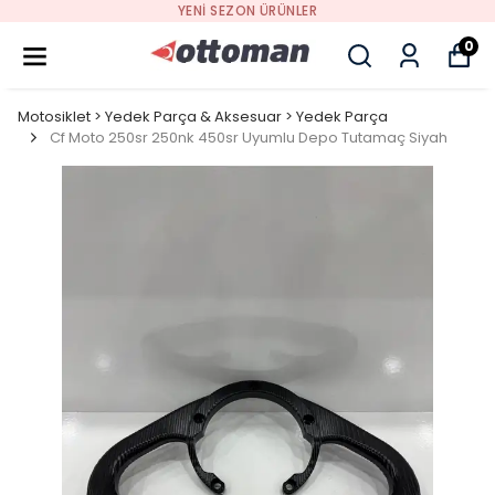
YENI SEZON ÜRÜNLER
0
Motosiklet > Yedek Parça & Aksesuar > Yedek Parça
Cf Moto 250sr 250nk 450sr Uyumlu Depo Tutamaç Siyah