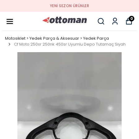
YENI SEZON ÜRÜNLER
0
Motosiklet > Yedek Parça & Aksesuar > Yedek Parça
Cf Moto 250sr 250nk 450sr Uyumlu Depo Tutamaç Siyah