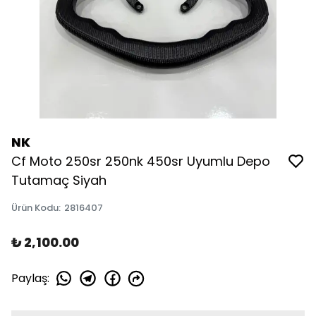
NK
Cf Moto 250sr 250nk 450sr Uyumlu Depo
Tutamaç Siyah
Ürün Kodu
:
2816407
₺ 2,100.00
Paylaş
: