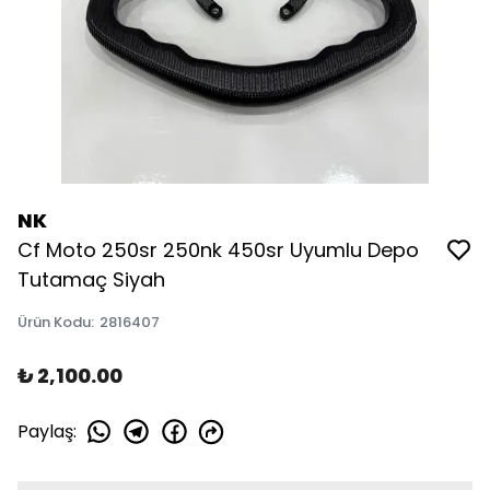
NK
Cf Moto 250sr 250nk 450sr Uyumlu Depo
Tutamaç Siyah
Ürün Kodu
:
2816407
₺ 2,100.00
Paylaş
: