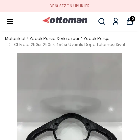
YENI SEZON ÜRÜNLER
0
Motosiklet > Yedek Parça & Aksesuar > Yedek Parça
Cf Moto 250sr 250nk 450sr Uyumlu Depo Tutamaç Siyah