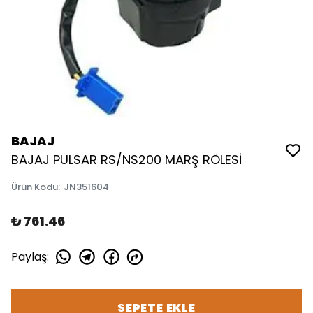
BAJAJ
BAJAJ PULSAR RS/NS200 MARŞ RÖLESİ
Ürün Kodu
:
JN351604
₺ 761.46
Paylaş
:
SEPETE EKLE