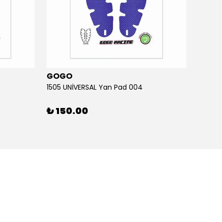
GOGO
GOG
1505 UNİVERSAL Yan Pad 004
1505 U
₺ 150.00
₺ 15