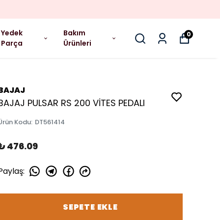
Yedek
Bakım
0
Parça
Ürünleri
BAJAJ
BAJAJ PULSAR RS 200 VİTES PEDALI
Ürün Kodu
:
DT561414
₺ 476.09
Paylaş
:
SEPETE EKLE