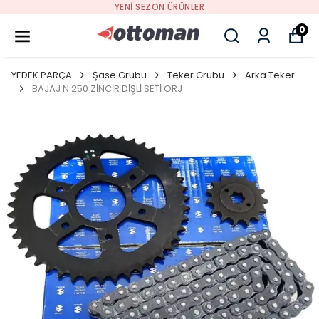
YENI SEZON ÜRÜNLER
0
YEDEK PARÇA
Şase Grubu
Teker Grubu
Arka Teker
BAJAJ N 250 ZİNCİR DİŞLİ SETİ ORJ