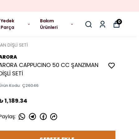
Yedek
Bakım
0
Parça
Ürünleri
 DİŞLİ SETİ
ARORA
ARORA CAPPUCINO 50 CC ŞANZIMAN
DİŞLİ SETİ
Ürün Kodu
:
Ç26046
₺ 1,189.34
Paylaş
: