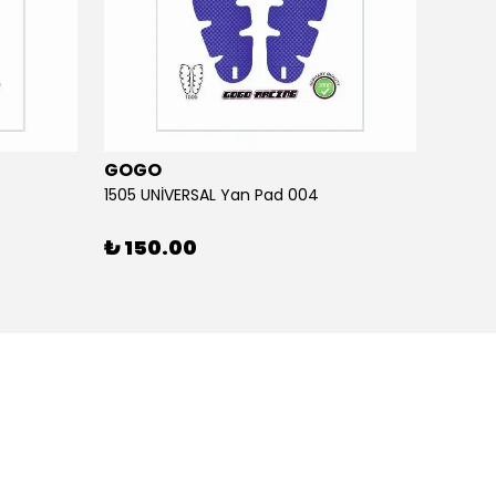
GOGO
GOG
1505 UNİVERSAL Yan Pad 004
1505 U
₺ 150.00
₺ 15