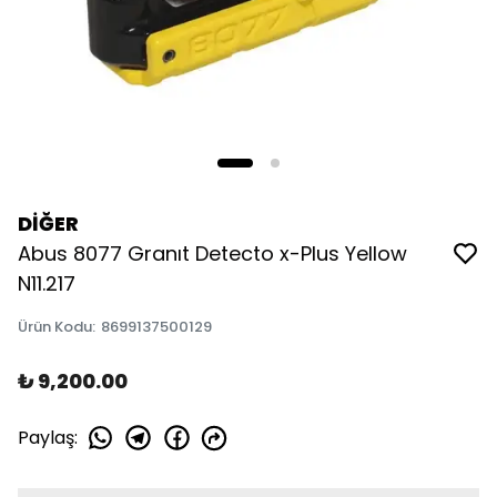
DİĞER
Abus 8077 Granıt Detecto x-Plus Yellow
N11.217
Ürün Kodu
:
8699137500129
₺ 9,200.00
Paylaş
: