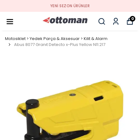
YENI SEZON ÜRÜNLER
0
Motosiklet > Yedek Parça & Aksesuar > Kilit & Alarm
Abus 8077 Granıt Detecto x-Plus Yellow N11.217