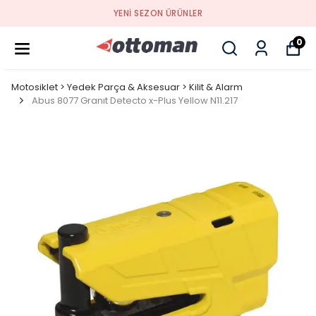
YENI SEZON ÜRÜNLER
0
Motosiklet > Yedek Parça & Aksesuar > Kilit & Alarm
Abus 8077 Granıt Detecto x-Plus Yellow N11.217