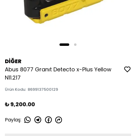
DİĞER
Abus 8077 Granıt Detecto x-Plus Yellow
N11.217
Ürün Kodu
:
8699137500129
₺ 9,200.00
Paylaş
: