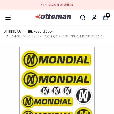
YENI SEZON ÜRÜNLER
0
AKSESUAR
Etkiketler,Stıcer
A4 STİCKER 107 TEK PAKET ÇOKLU STİCKER , MONDİAL SARI