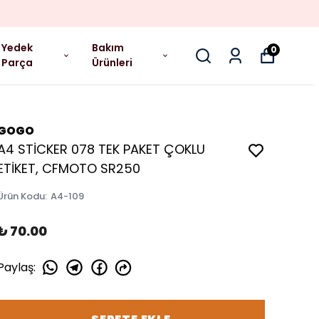
Yedek
Bakım
0
Parça
Ürünleri
GOGO
A4 STİCKER 078 TEK PAKET ÇOKLU
ETİKET, CFMOTO SR250
Ürün Kodu
:
A4-109
₺ 70.00
Paylaş
: