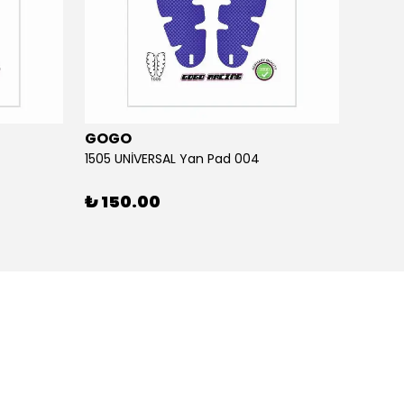
GOGO
GOG
1505 UNİVERSAL Yan Pad 004
1505 U
₺ 150.00
₺ 15