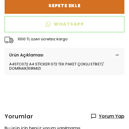
SEPETE EKLE
WHATSAPP
1000 TL üzeri ücretsiz kargo
Ürün Açıklaması
A4STC072 A4 STİCKER 072 TEK PAKET ÇOKLU ETİKET/
DOMİNAR/KIRMIZI
Yorumlar
Yorum Yap
Bu ürün için henüz yorum yapılmamış.