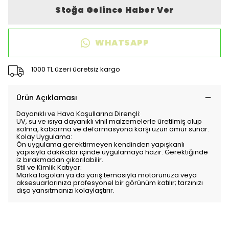
Stoğa Gelince Haber Ver
WHATSAPP
1000 TL üzeri ücretsiz kargo
Ürün Açıklaması
Dayanıklı ve Hava Koşullarına Dirençli:
UV, su ve ısıya dayanıklı vinil malzemelerle üretilmiş olup
solma, kabarma ve deformasyona karşı uzun ömür sunar.
Kolay Uygulama:
Ön uygulama gerektirmeyen kendinden yapışkanlı
yapısıyla dakikalar içinde uygulamaya hazır. Gerektiğinde
iz bırakmadan çıkarılabilir.
Stil ve Kimlik Katıyor:
Marka logoları ya da yarış temasıyla motorunuza veya
aksesuarlarınıza profesyonel bir görünüm katılır; tarzınızı
dışa yansıtmanızı kolaylaştırır.